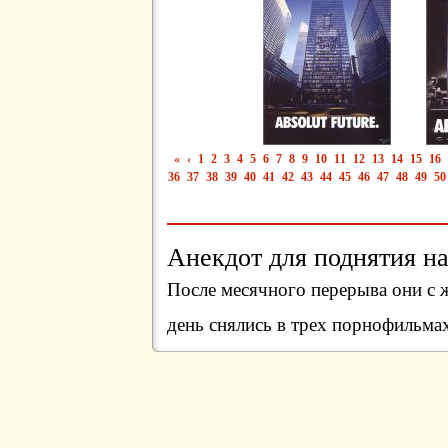
«
‹
1
2
3
4
5
6
7
8
9
10
11
12
13
14
15
16
36
37
38
39
40
41
42
43
44
45
46
47
48
49
50
Анекдот для поднятия на
После месячного перерыва они с 
день снялись в трех порнофильма