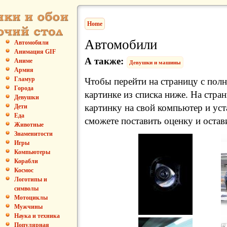
Home
Автомобили
Автомобили
Анимация GIF
А также:
Аниме
Девушки и машины
Армия
Гламур
Чтобы перейти на страницу с пол
Города
картинке из списка ниже. На стра
Девушки
картинку на свой компьютер и уст
Дети
Еда
сможете поставить оценку и остав
Животные
Знаменитости
Игры
Компьютеры
Корабли
Космос
Логотипы и
символы
Мотоциклы
Мужчины
Наука и техника
Популярная