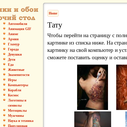
Home
Тату
Автомобили
Анимация GIF
Аниме
Чтобы перейти на страницу с пол
Армия
картинке из списка ниже. На стра
Гламур
картинку на свой компьютер и уст
Города
Девушки
сможете поставить оценку и остав
Дети
Еда
Животные
Знаменитости
Игры
Компьютеры
Корабли
Космос
Логотипы и
символы
Мотоциклы
Мужчины
Наука и техника
Популярная