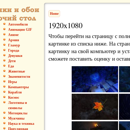
Home
1920x1080
Автомобили
Анимация GIF
Аниме
Чтобы перейти на страницу с пол
Армия
картинке из списка ниже. На стра
Гламур
картинку на свой компьютер и уст
Города
Девушки
сможете поставить оценку и остав
Дети
Еда
Животные
Знаменитости
Игры
Компьютеры
Корабли
Космос
Логотипы и
символы
Мотоциклы
Мужчины
Наука и техника
Популярная