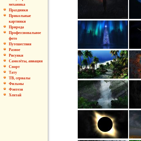
механика
Праздники
Прикольные
картинки
Природа
Профессиональное
фото
Путешествия
Разное
Рисунки
Самолёты, авиация
Спорт
Тату
ТВ, сериалы
Фильмы
Фэнтези
Хентай