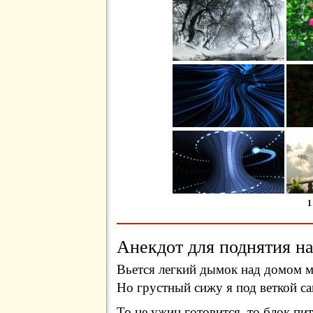
1
Анекдот для поднятия на
Вьется легкий дымок над домом 
Но грустный сижу я под веткой с
То не ужин готовится, то блок пи