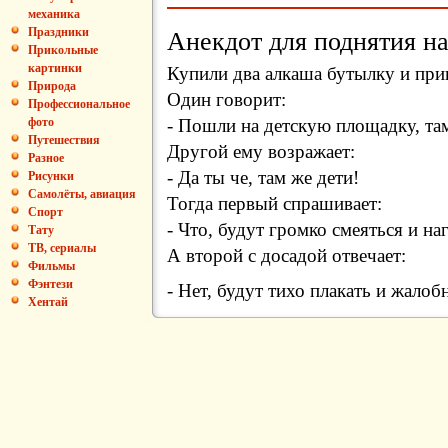
механика
Анекдот для поднятия на
Праздники
Прикольные
картинки
Купили два алкаша бутылку и при
Природа
Один говорит:
Профессиональное
- Пошли на детскую площадку, там
фото
Путешествия
Другой ему возражает:
Разное
- Да ты че, там же дети!
Рисунки
Самолёты, авиация
Тогда первый спрашивает:
Спорт
- Что, будут громко смеяться и на
Тату
ТВ, сериалы
А второй с досадой отвечает:
Фильмы
Фэнтези
- Нет, будут тихо плакать и жалоб
Хентай