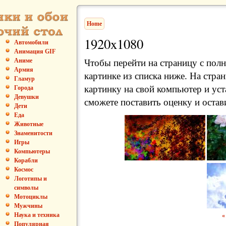
Home
1920x1080
Автомобили
Анимация GIF
Аниме
Чтобы перейти на страницу с пол
Армия
картинке из списка ниже. На стра
Гламур
картинку на свой компьютер и уст
Города
Девушки
сможете поставить оценку и остав
Дети
Еда
Животные
Знаменитости
Игры
Компьютеры
Корабли
Космос
Логотипы и
символы
Мотоциклы
Мужчины
Наука и техника
«
Популярная