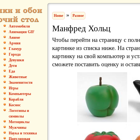
»
Home
Разное
Манфред Хольц
Автомобили
Анимация GIF
Аниме
Чтобы перейти на страницу с пол
Армия
картинке из списка ниже. На стра
Гламур
Города
картинку на свой компьютер и уст
Девушки
сможете поставить оценку и остав
Дети
Еда
Животные
Знаменитости
Игры
Компьютеры
Корабли
Космос
Логотипы и
символы
Мотоциклы
Мужчины
Наука и техника
Популярная