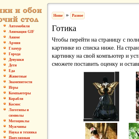
»
Home
Разное
Готика
Автомобили
Анимация GIF
Аниме
Чтобы перейти на страницу с пол
Армия
картинке из списка ниже. На стра
Гламур
Города
картинку на свой компьютер и уст
Девушки
сможете поставить оценку и остав
Дети
Еда
Животные
Знаменитости
Игры
Компьютеры
Корабли
Космос
Логотипы и
символы
Мотоциклы
Мужчины
Наука и техника
Популярная