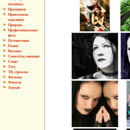
механика
Праздники
Прикольные
картинки
Природа
Профессиональное
фото
Путешествия
Разное
Рисунки
Самолёты, авиация
Спорт
Тату
ТВ, сериалы
Фильмы
Фэнтези
Хентай