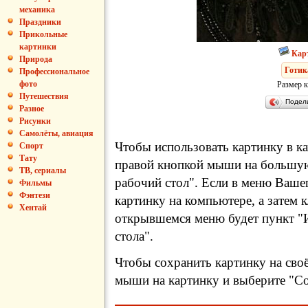
механика
Праздники
Прикольные
картинки
Кар
Природа
Готик
Профессиональное
фото
Размер к
Путешествия
Подел
Разное
Рисунки
Самолёты, авиация
Чтобы использовать картинку в ка
Спорт
Тату
правой кнопкой мыши на большую
ТВ, сериалы
рабочий стол". Если в меню Вашег
Фильмы
Фэнтези
картинку на компьютере, а затем 
Хентай
открывшемся меню будет пункт "И
стола".
Чтобы сохранить картинку на сво
мыши на картинку и выберите "Сох