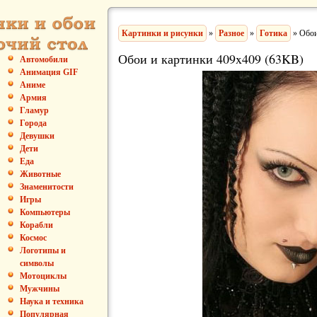
Картинки и рисунки
»
Разное
»
Готика
» Обои
Обои и картинки 409x409 (63KB)
Автомобили
Анимация GIF
Аниме
Армия
Гламур
Города
Девушки
Дети
Еда
Животные
Знаменитости
Игры
Компьютеры
Корабли
Космос
Логотипы и
символы
Мотоциклы
Мужчины
Наука и техника
Популярная