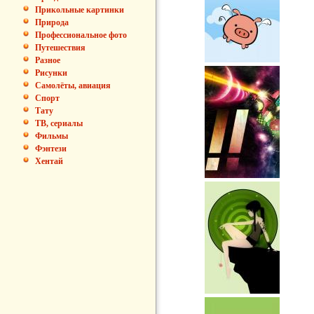
Прикольные картинки
Природа
Профессиональное фото
Путешествия
Разное
Рисунки
Самолёты, авиация
Спорт
Тату
ТВ, сериалы
Фильмы
Фэнтези
Хентай