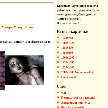
Красивые картинки
и
обои для
рабочего стола
, прикольные фото,
новогодние, свадебные, детские
картинки, рисунки...
Всё на этом сайте!
Манфред Хольц
Огонь
Размер картинки
1024x768
те скачать картинку на свой компьютер и
1280x1024
1280x800
1280x960
1600x1200
1920x1080
1920x1200
2560x1600 большие обои
Обои для КПК
Ещё:
Чат
Подписаться на рассылку
Анекдоты и приколы
Бесплатный софт