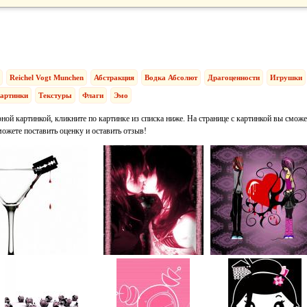
Reichel Vogt Munchen
Абстракция
Водка Абсолют
Драгоценности
Игрушки
артинки
Текстуры
Флаги
Эмо
ной картинкой, кликните по картинке из списка ниже. На странице с картинкой вы сможе
можете поставить оценку и оставить отзыв!