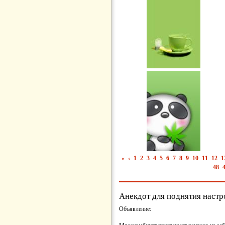
«
‹
1
2
3
4
5
6
7
8
9
10
11
12
1
48
Анекдот для поднятия настр
Объявление: