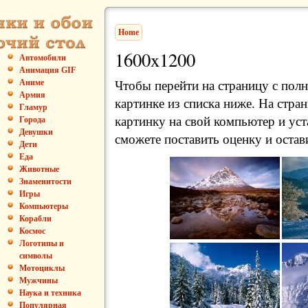
Home
1600x1200
Автомобили
Анимация GIF
Аниме
Чтобы перейти на страницу с пол
Армия
картинке из списка ниже. На стра
Гламур
картинку на свой компьютер и уст
Города
Девушки
сможете поставить оценку и остав
Дети
Еда
Животные
Знаменитости
Игры
Компьютеры
Корабли
Космос
Логотипы и
символы
Мотоциклы
Мужчины
Наука и техника
Популярная