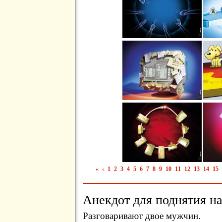
«
‹
1
2
3
4
5
6
7
8
9
10
11
12
13
14
15
Анекдот для поднятия на
Разговаривают двое мужчин.