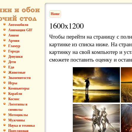
Home
1600x1200
Автомобили
Анимация GIF
Аниме
Чтобы перейти на страницу с пол
Армия
картинке из списка ниже. На стра
Гламур
картинку на свой компьютер и уст
Города
Девушки
сможете поставить оценку и остав
Дети
Еда
Животные
Знаменитости
Игры
Компьютеры
Корабли
Космос
Логотипы и
символы
Мотоциклы
Мужчины
Наука и техника
Популярная