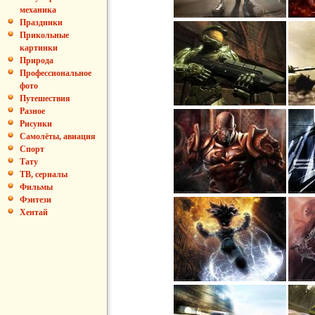
механика
Праздники
Прикольные
картинки
Природа
Профессиональное
фото
Путешествия
Разное
Рисунки
Самолёты, авиация
Спорт
Тату
ТВ, сериалы
Фильмы
Фэнтези
Хентай