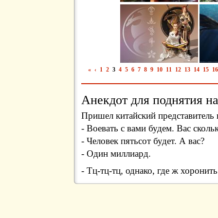
«
‹
1
2
3
4
5
6
7
8
9
10
11
12
13
14
15
16
Анекдот для поднятия на
Пришел китайский представитель 
- Воевать с вами будем. Вас сколь
- Человек пятьсот будет. А вас?
- Один миллиард.
- Тц-тц-тц, однако, где ж хоронит