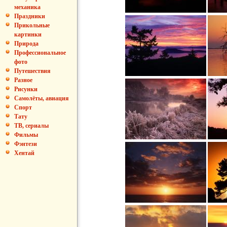
механика
Праздники
Прикольные
картинки
Природа
Профессиональное
фото
Путешествия
Разное
Рисунки
Самолёты, авиация
Спорт
Тату
ТВ, сериалы
Фильмы
Фэнтези
Хентай