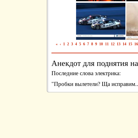
«
‹
1
2
3
4
5
6
7
8
9
10
11
12
13
14
15
16
Анекдот для поднятия на
Последние слова электрика:
"Пробки вылетели? Ща исправим.