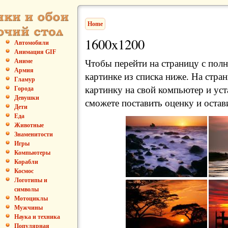
Home
1600x1200
Автомобили
Анимация GIF
Аниме
Чтобы перейти на страницу с пол
Армия
картинке из списка ниже. На стра
Гламур
картинку на свой компьютер и уст
Города
Девушки
сможете поставить оценку и остав
Дети
Еда
Животные
Знаменитости
Игры
Компьютеры
Корабли
Космос
Логотипы и
символы
Мотоциклы
Мужчины
Наука и техника
Популярная