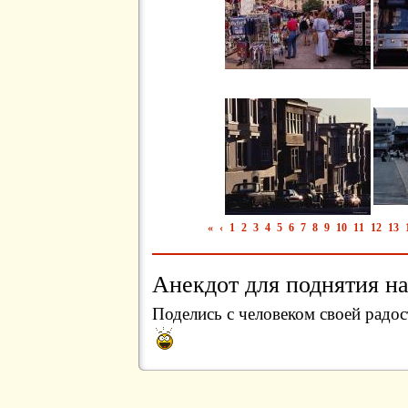
«
‹
1
2
3
4
5
6
7
8
9
10
11
12
13
Анекдот для поднятия на
Поделись с человеком своей радос