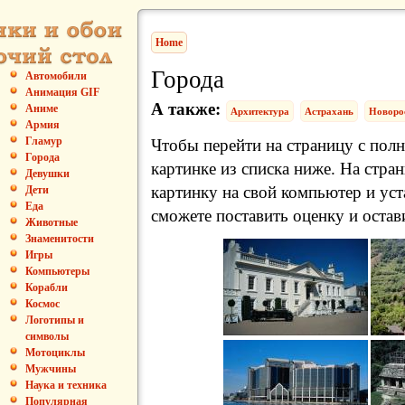
Home
Города
Автомобили
Анимация GIF
А также:
Аниме
Архитектура
Астрахань
Новоро
Армия
Гламур
Чтобы перейти на страницу с пол
Города
картинке из списка ниже. На стра
Девушки
картинку на свой компьютер и уст
Дети
Еда
сможете поставить оценку и остав
Животные
Знаменитости
Игры
Компьютеры
Корабли
Космос
Логотипы и
символы
Мотоциклы
Мужчины
Наука и техника
Популярная