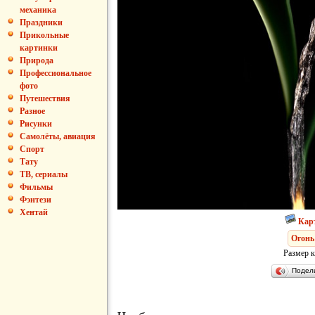
механика
Праздники
Прикольные
картинки
Природа
Профессиональное
фото
Путешествия
Разное
Рисунки
Самолёты, авиация
Спорт
Тату
ТВ, сериалы
Фильмы
Фэнтези
Хентай
Кар
Огонь
Размер к
Подел