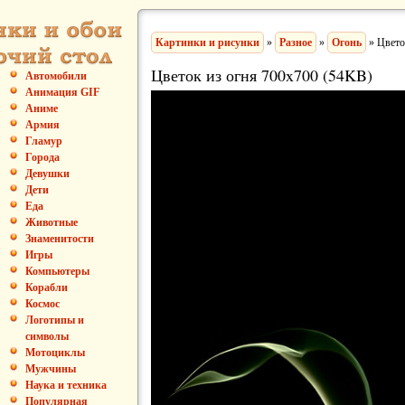
Картинки и рисунки
»
Разное
»
Огонь
» Цвето
Цветок из огня 700x700 (54KB)
Автомобили
Анимация GIF
Аниме
Армия
Гламур
Города
Девушки
Дети
Еда
Животные
Знаменитости
Игры
Компьютеры
Корабли
Космос
Логотипы и
символы
Мотоциклы
Мужчины
Наука и техника
Популярная