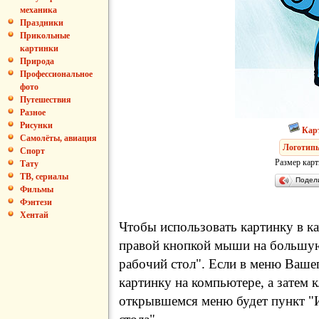
механика
Праздники
Прикольные
картинки
Природа
Профессиональное
фото
Путешествия
Разное
Рисунки
Кар
Самолёты, авиация
Логотип
Спорт
Размер карт
Тату
ТВ, сериалы
Подел
Фильмы
Фэнтези
Хентай
Чтобы использовать картинку в ка
правой кнопкой мыши на большую
рабочий стол". Если в меню Вашег
картинку на компьютере, а затем 
открывшемся меню будет пункт "И