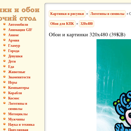
Картинки и рисунки
»
Логотипы и символы
» О
Обои для КПК
»
320x480
Автомобили
Анимация GIF
Обои и картинки 320x480 (39KB)
Аниме
Армия
Гламур
Города
Девушки
Дети
Еда
Животные
Знаменитости
Игры
Компьютеры
Корабли
Космос
Логотипы и
символы
Мотоциклы
Мужчины
Наука и техника
Популярная