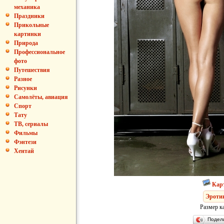
механика
Праздники
Прикольные
картинки
Природа
Профессиональное
фото
Путешествия
Разное
Рисунки
Самолёты, авиация
Спорт
Тату
ТВ, сериалы
Фильмы
Фэнтези
Хентай
Кар
Эроти
Размер к
Подел