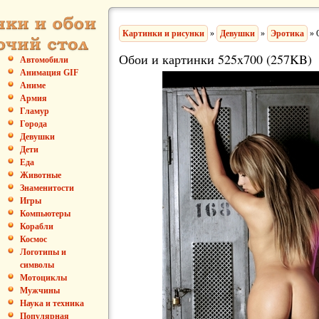
Картинки и рисунки
»
Девушки
»
Эротика
» 
Обои и картинки 525x700 (257KB)
Автомобили
Анимация GIF
Аниме
Армия
Гламур
Города
Девушки
Дети
Еда
Животные
Знаменитости
Игры
Компьютеры
Корабли
Космос
Логотипы и
символы
Мотоциклы
Мужчины
Наука и техника
Популярная