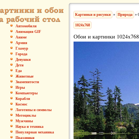
Картинки и рисунки
»
Природа
» 
1024x768
Автомобили
Анимация GIF
Обои и картинки 1024x768
Аниме
Армия
Гламур
Города
Девушки
Дети
Еда
Животные
Знаменитости
Игры
Компьютеры
Корабли
Космос
Логотипы и символы
Мотоциклы
Мужчины
Наука и техника
Популярная механика
Праздники