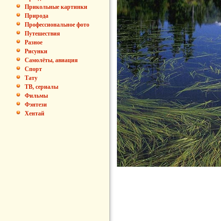
Прикольные картинки
Природа
Профессиональное фото
Путешествия
Разное
Рисунки
Самолёты, авиация
Спорт
Тату
ТВ, сериалы
Фильмы
Фэнтези
Хентай