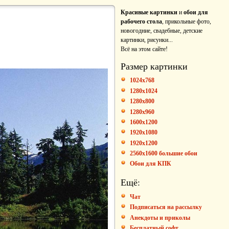
Красивые картинки
и
обои для
рабочего стола
, прикольные фото,
новогодние, свадебные, детские
картинки, рисунки...
Всё на этом сайте!
Размер картинки
1024x768
1280x1024
1280x800
1280x960
1600x1200
1920x1080
1920x1200
2560x1600 большие обои
Обои для КПК
Ещё:
Чат
Подписаться на рассылку
Анекдоты и приколы
Бесплатный софт