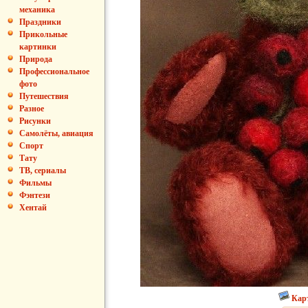
механика
Праздники
Прикольные
картинки
Природа
Профессиональное
фото
Путешествия
Разное
Рисунки
Самолёты, авиация
Спорт
Тату
ТВ, сериалы
Фильмы
Фэнтези
Хентай
Кар