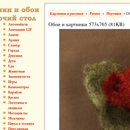
Картинки и рисунки
»
Разное
»
Игрушки
» Об
Обои и картинки 573x765 (81KB)
Автомобили
Анимация GIF
Аниме
Армия
Гламур
Города
Девушки
Дети
Еда
Животные
Знаменитости
Игры
Компьютеры
Корабли
Космос
Логотипы и
символы
Мотоциклы
Мужчины
Наука и техника
Популярная