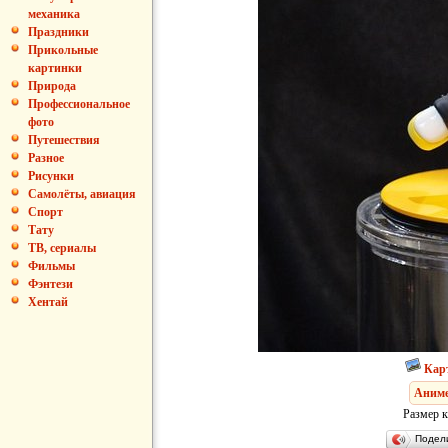
механика
Праздники
Прикольные
картинки
Природа
Профессиональное
фото
Путешествия
Разное
Рисунки
Самолёты, авиация
Спорт
Тату
ТВ, сериалы
Фильмы
Фэнтези
Хентай
Кар
Аним
Размер к
Подел