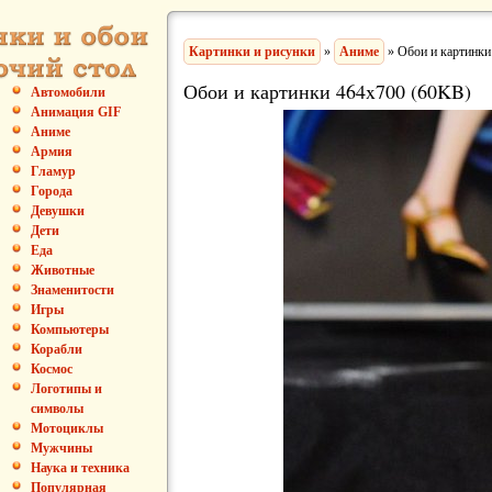
Картинки и рисунки
»
Аниме
» Обои и картинки
Обои и картинки 464x700 (60KB)
Автомобили
Анимация GIF
Аниме
Армия
Гламур
Города
Девушки
Дети
Еда
Животные
Знаменитости
Игры
Компьютеры
Корабли
Космос
Логотипы и
символы
Мотоциклы
Мужчины
Наука и техника
Популярная