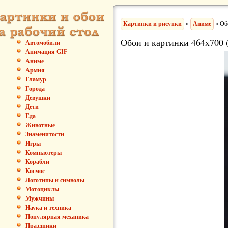
Картинки и рисунки
»
Аниме
» Об
Обои и картинки 464x700 
Автомобили
Анимация GIF
Аниме
Армия
Гламур
Города
Девушки
Дети
Еда
Животные
Знаменитости
Игры
Компьютеры
Корабли
Космос
Логотипы и символы
Мотоциклы
Мужчины
Наука и техника
Популярная механика
Праздники