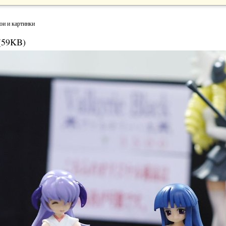
ои и картинки
(59KB)