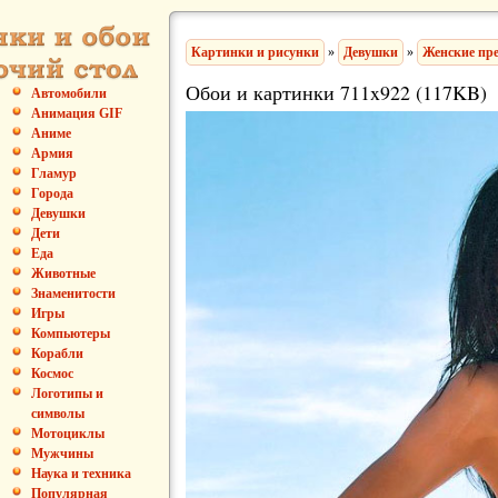
Картинки и рисунки
»
Девушки
»
Женские пр
Обои и картинки 711x922 (117KB)
Автомобили
Анимация GIF
Аниме
Армия
Гламур
Города
Девушки
Дети
Еда
Животные
Знаменитости
Игры
Компьютеры
Корабли
Космос
Логотипы и
символы
Мотоциклы
Мужчины
Наука и техника
Популярная