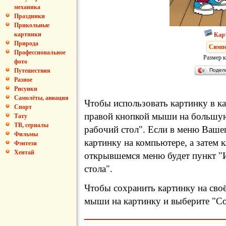
механика
Праздники
Прикольные
картинки
Кар
Природа
Симп
Профессиональное
Размер к
фото
Подел
Путешествия
Разное
Рисунки
Самолёты, авиация
Чтобы использовать картинку в ка
Спорт
правой кнопкой мыши на большую
Тату
ТВ, сериалы
рабочий стол". Если в меню Вашег
Фильмы
картинку на компьютере, а затем 
Фэнтези
Хентай
открывшемся меню будет пункт "И
стола".
Чтобы сохранить картинку на сво
мыши на картинку и выберите "Сох