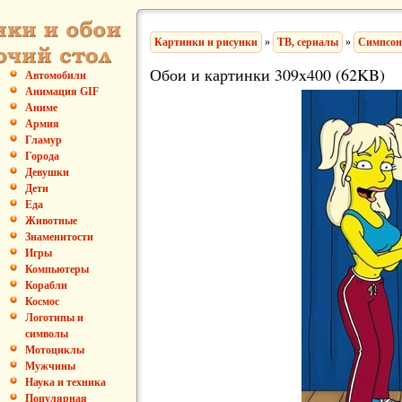
Картинки и рисунки
»
ТВ, сериалы
»
Симпсо
Обои и картинки 309x400 (62KB)
Автомобили
Анимация GIF
Аниме
Армия
Гламур
Города
Девушки
Дети
Еда
Животные
Знаменитости
Игры
Компьютеры
Корабли
Космос
Логотипы и
символы
Мотоциклы
Мужчины
Наука и техника
Популярная