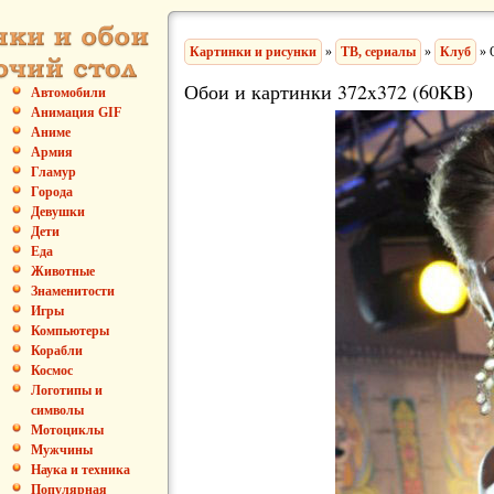
Картинки и рисунки
»
ТВ, сериалы
»
Клуб
» 
Обои и картинки 372x372 (60KB)
Автомобили
Анимация GIF
Аниме
Армия
Гламур
Города
Девушки
Дети
Еда
Животные
Знаменитости
Игры
Компьютеры
Корабли
Космос
Логотипы и
символы
Мотоциклы
Мужчины
Наука и техника
Популярная