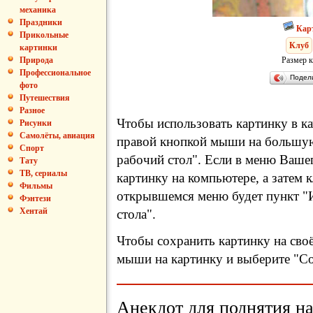
механика
Праздники
Кар
Прикольные
Клуб
картинки
Размер к
Природа
Профессиональное
Подел
фото
Путешествия
Разное
Чтобы использовать картинку в ка
Рисунки
Самолёты, авиация
правой кнопкой мыши на большую
Спорт
рабочий стол". Если в меню Вашег
Тату
ТВ, сериалы
картинку на компьютере, а затем 
Фильмы
открывшемся меню будет пункт "И
Фэнтези
Хентай
стола".
Чтобы сохранить картинку на сво
мыши на картинку и выберите "Сох
Анекдот для поднятия на