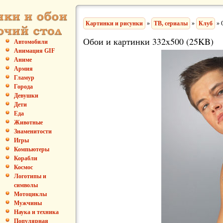
Картинки и рисунки
»
ТВ, сериалы
»
Клуб
» 
Обои и картинки 332x500 (25KB)
Автомобили
Анимация GIF
Аниме
Армия
Гламур
Города
Девушки
Дети
Еда
Животные
Знаменитости
Игры
Компьютеры
Корабли
Космос
Логотипы и
символы
Мотоциклы
Мужчины
Наука и техника
Популярная