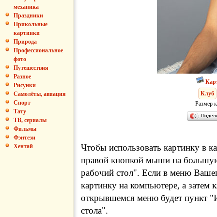
механика
Праздники
Прикольные
картинки
Природа
Профессиональное
фото
Путешествия
Разное
Кар
Рисунки
Клуб
Самолёты, авиация
Спорт
Размер к
Тату
Подел
ТВ, сериалы
Фильмы
Фэнтези
Чтобы использовать картинку в ка
Хентай
правой кнопкой мыши на большую
рабочий стол". Если в меню Вашег
картинку на компьютере, а затем 
открывшемся меню будет пункт "И
стола".