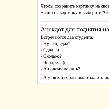
Чтобы сохранить картинку на сво
мыши на картинку и выберите "Сох
Анекдот для поднятия на
Встpечаются два стyдента.
- Hy что, сдал?
- Сдал. :-(
- Сколько?
- Четыpе. :-((
- А почемy не пять?
- А y пятой гоpлышко отколото б