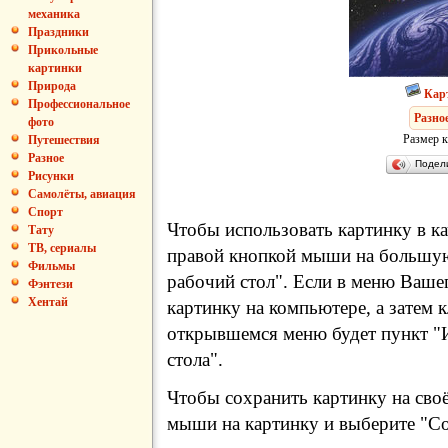
механика
Праздники
Прикольные
картинки
Природа
Кар
Профессиональное
Разно
фото
Размер к
Путешествия
Разное
Подел
Рисунки
Самолёты, авиация
Спорт
Чтобы использовать картинку в ка
Тату
ТВ, сериалы
правой кнопкой мыши на большую
Фильмы
рабочий стол". Если в меню Вашег
Фэнтези
Хентай
картинку на компьютере, а затем 
открывшемся меню будет пункт "И
стола".
Чтобы сохранить картинку на сво
мыши на картинку и выберите "Сох