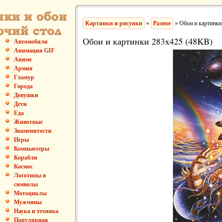
Картинки и рисунки
»
Разное
» Обои и картинки
Обои и картинки 283x425 (48KB)
Автомобили
Анимация GIF
Аниме
Армия
Гламур
Города
Девушки
Дети
Еда
Животные
Знаменитости
Игры
Компьютеры
Корабли
Космос
Логотипы и
символы
Мотоциклы
Мужчины
Наука и техника
Популярная