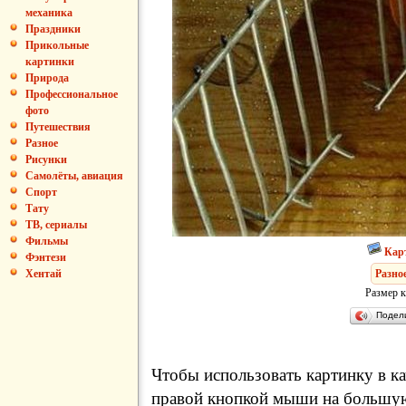
механика
Праздники
Прикольные
картинки
Природа
Профессиональное
фото
Путешествия
Разное
Рисунки
Самолёты, авиация
Спорт
Тату
ТВ, сериалы
Фильмы
Кар
Фэнтези
Разно
Хентай
Размер к
Подел
Чтобы использовать картинку в ка
правой кнопкой мыши на большую