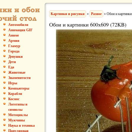
Картинки и рисунки
»
Разное
» Обои и картинки
Обои и картинки 600x609 (72KB)
Автомобили
Анимация GIF
Аниме
Армия
Гламур
Города
Девушки
Дети
Еда
Животные
Знаменитости
Игры
Компьютеры
Корабли
Космос
Логотипы и
символы
Мотоциклы
Мужчины
Наука и техника
Популярная