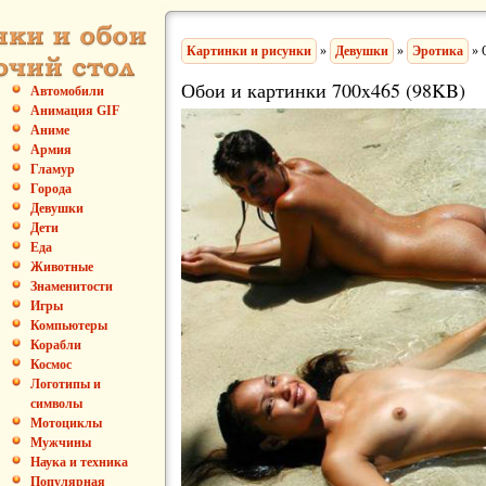
Картинки и рисунки
»
Девушки
»
Эротика
» 
Обои и картинки 700x465 (98KB)
Автомобили
Анимация GIF
Аниме
Армия
Гламур
Города
Девушки
Дети
Еда
Животные
Знаменитости
Игры
Компьютеры
Корабли
Космос
Логотипы и
символы
Мотоциклы
Мужчины
Наука и техника
Популярная