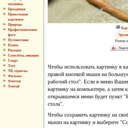
механика
Праздники
Прикольные
картинки
Природа
Кар
Профессиональное
фото
Эроти
Путешествия
Размер к
Разное
Подел
Рисунки
Самолёты, авиация
Спорт
Тату
Чтобы использовать картинку в ка
ТВ, сериалы
правой кнопкой мыши на большую
Фильмы
рабочий стол". Если в меню Вашег
Фэнтези
Хентай
картинку на компьютере, а затем 
открывшемся меню будет пункт "И
стола".
Чтобы сохранить картинку на сво
мыши на картинку и выберите "Сох