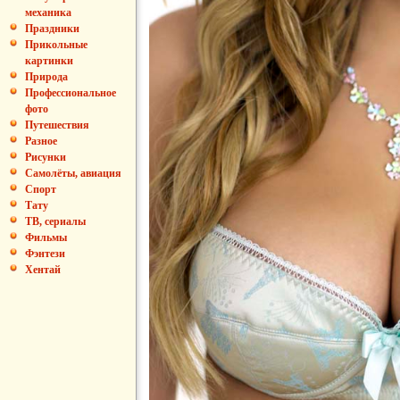
механика
Праздники
Прикольные
картинки
Природа
Профессиональное
фото
Путешествия
Разное
Рисунки
Самолёты, авиация
Спорт
Тату
ТВ, сериалы
Фильмы
Фэнтези
Хентай