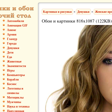
Картинки и рисунки
»
Девушки
»
Женские пр
Обои и картинки 816x1087 (122KB)
Автомобили
Анимация GIF
Аниме
Армия
Гламур
Города
Девушки
Дети
Еда
Животные
Знаменитости
Игры
Компьютеры
Корабли
Космос
Логотипы и
символы
Мотоциклы
Мужчины
Наука и техника
Популярная