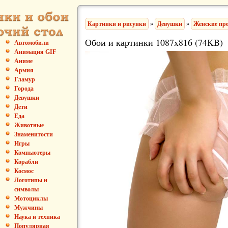
Картинки и рисунки
»
Девушки
»
Женские пр
Обои и картинки 1087x816 (74KB)
Автомобили
Анимация GIF
Аниме
Армия
Гламур
Города
Девушки
Дети
Еда
Животные
Знаменитости
Игры
Компьютеры
Корабли
Космос
Логотипы и
символы
Мотоциклы
Мужчины
Наука и техника
Популярная