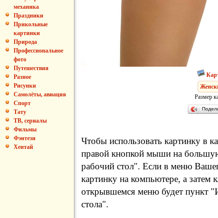
механика
Праздники
Прикольные
картинки
Природа
Профессиональное
фото
Путешествия
Кар
Разное
Рисунки
Женски
Самолёты, авиация
Размер к
Спорт
Подел
Тату
ТВ, сериалы
Фильмы
Фэнтези
Чтобы использовать картинку в ка
Хентай
правой кнопкой мыши на большую
рабочий стол". Если в меню Вашег
картинку на компьютере, а затем 
открывшемся меню будет пункт "И
стола".