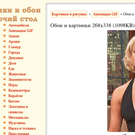
Картинки и рисунки
»
Анимация GIF
» Обои и 
Обои и картинки 268x338 (1098KB)
Автомобили
Анимация GIF
Аниме
Армия
Гламур
Города
Девушки
Дети
Еда
Животные
Знаменитости
Игры
Компьютеры
Корабли
Космос
Логотипы и
символы
Мотоциклы
Мужчины
Наука и техника
Популярная