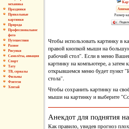
Кар
механика
Анима
Праздники
Прикольные
Размер ка
картинки
Подел
Природа
Профессиональное
фото
Чтобы использовать картинку в ка
Путешествия
Разное
правой кнопкой мыши на большую
Рисунки
рабочий стол". Если в меню Вашег
Самолёты, авиация
Спорт
картинку на компьютере, а затем 
Тату
открывшемся меню будет пункт "И
ТВ, сериалы
Фильмы
стола".
Фэнтези
Хентай
Чтобы сохранить картинку на сво
мыши на картинку и выберите "Сох
Анекдот для поднятия на
Как правило, увидев прогноз пло