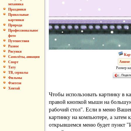
механика
Праздники
Прикольные
картинки
Природа
Профессиональное
фото
Путешествия
Разное
Рисунки
Кар
Самолёты, авиация
Аниме
Спорт
Тату
Размер ка
ТВ, сериалы
Подел
Фильмы
Фэнтези
Хентай
Чтобы использовать картинку в ка
правой кнопкой мыши на большую
рабочий стол". Если в меню Вашег
картинку на компьютере, а затем 
открывшемся меню будет пункт "И