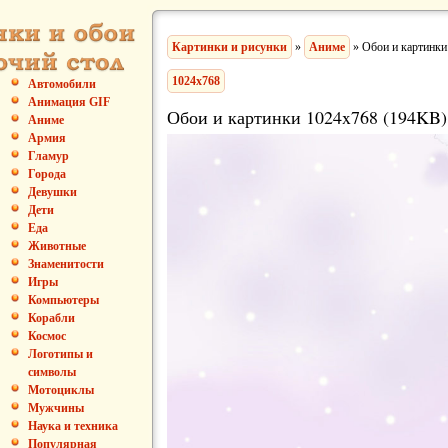
Картинки и рисунки
»
Аниме
» Обои и картинки
1024x768
Автомобили
Анимация GIF
Обои и картинки 1024x768 (194KB)
Аниме
Армия
Гламур
Города
Девушки
Дети
Еда
Животные
Знаменитости
Игры
Компьютеры
Корабли
Космос
Логотипы и
символы
Мотоциклы
Мужчины
Наука и техника
Популярная