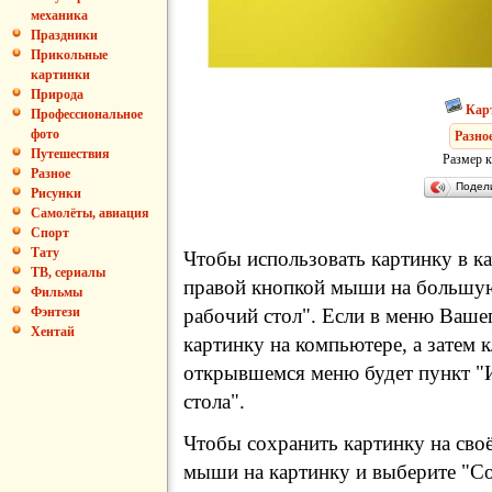
механика
Праздники
Прикольные
картинки
Природа
Кар
Профессиональное
фото
Разно
Путешествия
Размер к
Разное
Подел
Рисунки
Самолёты, авиация
Спорт
Тату
Чтобы использовать картинку в ка
ТВ, сериалы
правой кнопкой мыши на большую
Фильмы
рабочий стол". Если в меню Вашег
Фэнтези
Хентай
картинку на компьютере, а затем 
открывшемся меню будет пункт "И
стола".
Чтобы сохранить картинку на сво
мыши на картинку и выберите "Сох