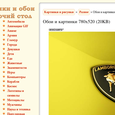
Картинки и рисунки
»
Разное
» Обои и картинки
Обои и картинки 780x520 (20KB)
Автомобили
Анимация GIF
Аниме
Армия
Гламур
Города
Девушки
Дети
Еда
Животные
Знаменитости
Игры
Компьютеры
Корабли
Космос
Логотипы и
символы
Мотоциклы
Мужчины
Наука и техника
Популярная