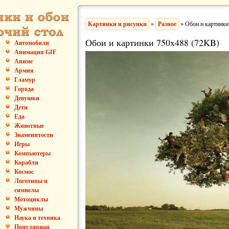
Картинки и рисунки
»
Разное
» Обои и картинки
Обои и картинки 750x488 (72KB)
Автомобили
Анимация GIF
Аниме
Армия
Гламур
Города
Девушки
Дети
Еда
Животные
Знаменитости
Игры
Компьютеры
Корабли
Космос
Логотипы и
символы
Мотоциклы
Мужчины
Наука и техника
Популярная