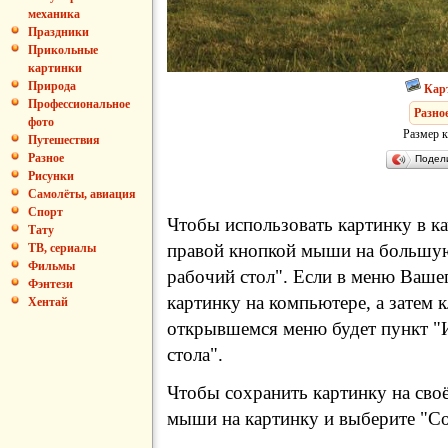
механика
Праздники
Прикольные
картинки
Природа
Кар
Профессиональное
Разно
фото
Размер к
Путешествия
Разное
Подел
Рисунки
Самолёты, авиация
Спорт
Чтобы использовать картинку в ка
Тату
правой кнопкой мыши на большую
ТВ, сериалы
Фильмы
рабочий стол". Если в меню Вашег
Фэнтези
картинку на компьютере, а затем 
Хентай
открывшемся меню будет пункт "И
стола".
Чтобы сохранить картинку на сво
мыши на картинку и выберите "Сох