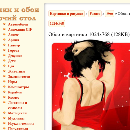
Картинки и рисунки
»
Разное
»
Эмо
» Обои и 
1024x768
Автомобили
Анимация GIF
Обои и картинки 1024x768 (128KB)
Аниме
Армия
Гламур
Города
Девушки
Дети
Еда
Животные
Знаменитости
Игры
Компьютеры
Корабли
Космос
Логотипы и
символы
Мотоциклы
Мужчины
Наука и техника
Популярная