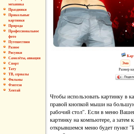
механика
Праздники
Прикольные
картинки
Природа
Профессиональное
фото
Путешествия
Разное
Рисунки
Кар
Самолёты, авиация
Эмо
Спорт
Тату
Размер ка
ТВ, сериалы
Подел
Фильмы
Фэнтези
Хентай
Чтобы использовать картинку в ка
правой кнопкой мыши на большую
рабочий стол". Если в меню Вашег
картинку на компьютере, а затем 
открывшемся меню будет пункт "И