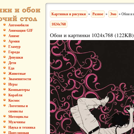
Картинки и рисунки
»
Разное
»
Эмо
» Обои и 
1024x768
Автомобили
Анимация GIF
Обои и картинки 1024x768 (122KB)
Аниме
Армия
Гламур
Города
Девушки
Дети
Еда
Животные
Знаменитости
Игры
Компьютеры
Корабли
Космос
Логотипы и
символы
Мотоциклы
Мужчины
Наука и техника
Популярная