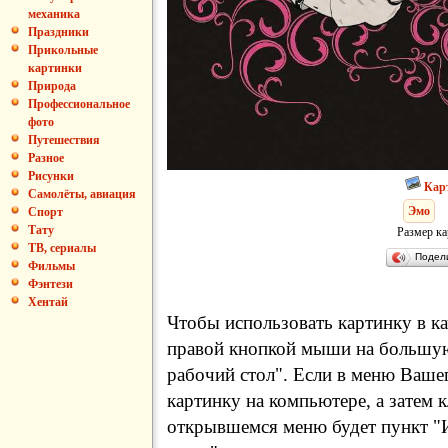
механика
Праздники
Прикольные
картинки
Природа
Профессиональное
фото
Путешествия
Разное
Рисунки
Кар
Самолёты, авиация
Эмо
Спорт
Тату
Размер ка
ТВ, сериалы
Подел
Фильмы
Фэнтези
Хентай
Чтобы использовать картинку в ка
правой кнопкой мыши на большую
рабочий стол". Если в меню Вашег
картинку на компьютере, а затем 
открывшемся меню будет пункт "И