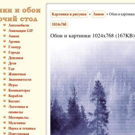
Картинки и рисунки
»
Аниме
» Обои и картинки
1024x768
Автомобили
Анимация GIF
Обои и картинки 1024x768 (167KB)
Аниме
Армия
Гламур
Города
Девушки
Дети
Еда
Животные
Знаменитости
Игры
Компьютеры
Корабли
Космос
Логотипы и
символы
Мотоциклы
Мужчины
Наука и техника
Популярная