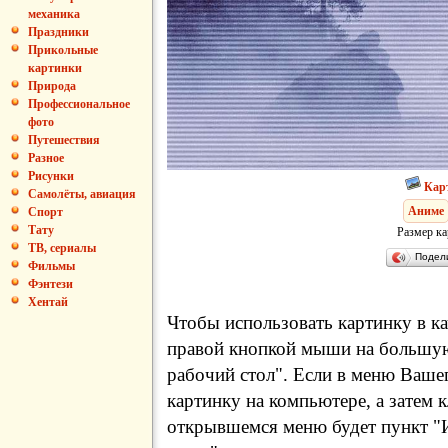
механика
Праздники
Прикольные
картинки
Природа
Профессиональное
фото
Путешествия
Разное
Рисунки
Кар
Самолёты, авиация
Аниме
Спорт
Тату
Размер ка
ТВ, сериалы
Подел
Фильмы
Фэнтези
Хентай
Чтобы использовать картинку в ка
правой кнопкой мыши на большую
рабочий стол". Если в меню Вашег
картинку на компьютере, а затем 
открывшемся меню будет пункт "И