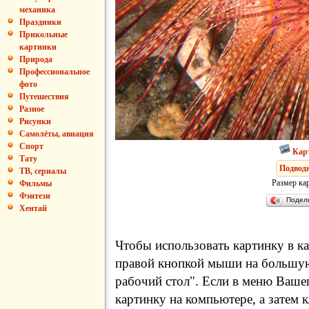
механика
Праздники
Прикольные
картинки
Природа
Профессиональное
фото
Путешествия
Разное
Рисунки
Самолёты, авиация
Спорт
Кар
Тату
Подвод
ТВ, сериалы
Размер ка
Фильмы
Фэнтези
Подел
Хентай
Чтобы использовать картинку в ка
правой кнопкой мыши на большую
рабочий стол". Если в меню Вашег
картинку на компьютере, а затем 