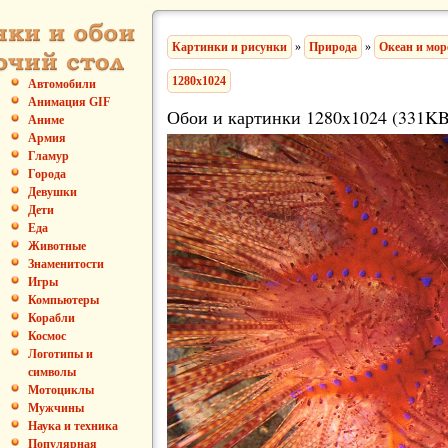
Картинки и рисунки
»
Природа
»
Океан и мор
1280x1024
Автомобили
Анимация GIF
Обои и картинки 1280x1024 (331KB
Аниме
Армия
Гламур
Города
Девушки
Дети
Еда
Животные
Знаменитости
Игры
Компьютеры
Корабли
Космос
Логотипы и
символы
Мотоциклы
Мужчины
Наука и техника
Популярная