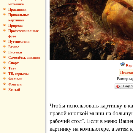
механика
Праздники
Прикольные
картинки
Природа
Профессиональное
фото
Путешествия
Разное
Рисунки
Самолёты, авиация
Спорт
Кар
Тату
Подвод
ТВ, сериалы
Размер ка
Фильмы
Фэнтези
Подел
Хентай
Чтобы использовать картинку в ка
правой кнопкой мыши на большую
рабочий стол". Если в меню Вашег
картинку на компьютере, а затем 