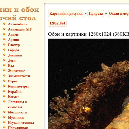
Картинки и рисунки
»
Природа
»
Океан и мор
1280x1024
Автомобили
Анимация GIF
Обои и картинки 1280x1024 (380KB
Аниме
Армия
Гламур
Города
Девушки
Дети
Еда
Животные
Знаменитости
Игры
Компьютеры
Корабли
Космос
Логотипы и
символы
Мотоциклы
Мужчины
Наука и техника
Популярная