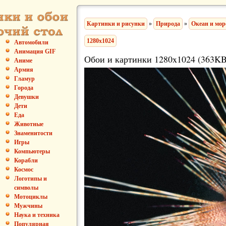
Картинки и рисунки
»
Природа
»
Океан и мор
1280x1024
Автомобили
Анимация GIF
Обои и картинки 1280x1024 (363KB
Аниме
Армия
Гламур
Города
Девушки
Дети
Еда
Животные
Знаменитости
Игры
Компьютеры
Корабли
Космос
Логотипы и
символы
Мотоциклы
Мужчины
Наука и техника
Популярная