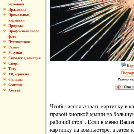
механика
Праздники
Прикольные
картинки
Природа
Профессиональное
фото
Путешествия
Разное
Рисунки
Самолёты, авиация
Спорт
Кар
Тату
Подвод
ТВ, сериалы
Размер ка
Фильмы
Фэнтези
Подел
Хентай
Чтобы использовать картинку в ка
правой кнопкой мыши на большую
рабочий стол". Если в меню Вашег
картинку на компьютере, а затем 