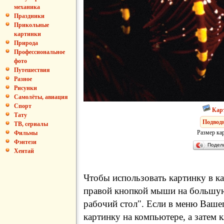
механика
Праздники
Прикольные
картинки
Природа
Профессиональное
фото
Путешествия
Разное
Рисунки
Самолёты, авиация
Спорт
Кар
Тату
Подвод
ТВ, сериалы
Размер ка
Фильмы
Фэнтези
Подел
Хентай
Чтобы использовать картинку в ка
правой кнопкой мыши на большую
рабочий стол". Если в меню Вашег
картинку на компьютере, а затем 