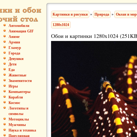
Картинки и рисунки
»
Природа
»
Океан и мор
1280x1024
Автомобили
Анимация GIF
Обои и картинки 1280x1024 (251KB
Аниме
Армия
Гламур
Города
Девушки
Дети
Еда
Животные
Знаменитости
Игры
Компьютеры
Корабли
Космос
Логотипы и
символы
Мотоциклы
Мужчины
Наука и техника
Популярная