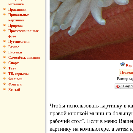
механика
Праздники
Прикольные
картинки
Природа
Профессиональное
фото
Путешествия
Разное
Рисунки
Самолёты, авиация
Спорт
Кар
Тату
Подвод
ТВ, сериалы
Размер ка
Фильмы
Фэнтези
Подел
Хентай
Чтобы использовать картинку в ка
правой кнопкой мыши на большую
рабочий стол". Если в меню Вашег
картинку на компьютере, а затем 