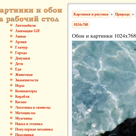
Картинки и рисунки
»
Природа
»
1024x768
Автомобили
Анимация GIF
Обои и картинки 1024x768
Аниме
Армия
Гламур
Города
Девушки
Дети
Еда
Животные
Знаменитости
Игры
Компьютеры
Корабли
Космос
Логотипы и символы
Мотоциклы
Мужчины
Наука и техника
Популярная механика
Праздники