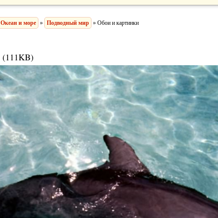
Океан и море
»
Подводный мир
» Обои и картинки
 (111KB)