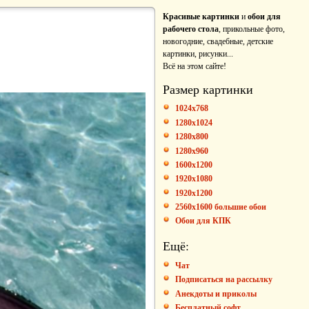
Красивые картинки
и
обои для
рабочего стола
, прикольные фото,
новогодние, свадебные, детские
картинки, рисунки...
Всё на этом сайте!
Размер картинки
1024x768
1280x1024
1280x800
1280x960
1600x1200
1920x1080
1920x1200
2560x1600 большие обои
Обои для КПК
Ещё:
Чат
Подписаться на рассылку
Анекдоты и приколы
Бесплатный софт