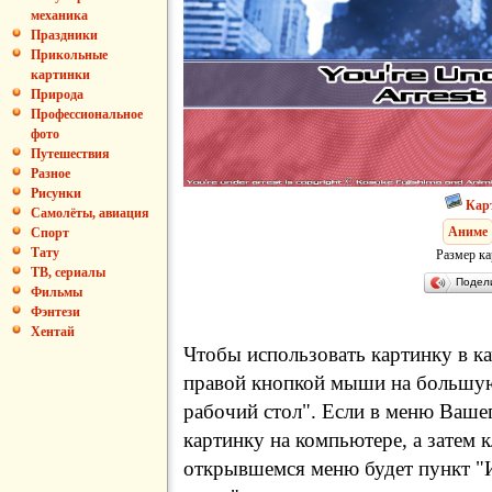
механика
Праздники
Прикольные
картинки
Природа
Профессиональное
фото
Путешествия
Разное
Рисунки
Кар
Самолёты, авиация
Аниме
Спорт
Тату
Размер ка
ТВ, сериалы
Подел
Фильмы
Фэнтези
Хентай
Чтобы использовать картинку в ка
правой кнопкой мыши на большую
рабочий стол". Если в меню Вашег
картинку на компьютере, а затем 
открывшемся меню будет пункт "И