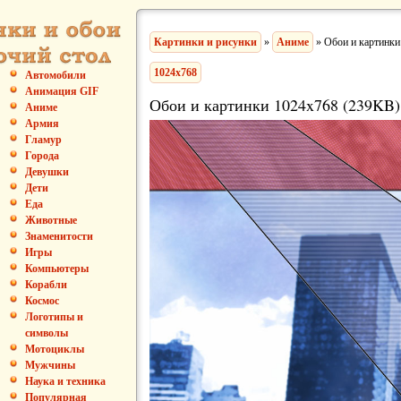
Картинки и рисунки
»
Аниме
» Обои и картинки
1024x768
Автомобили
Анимация GIF
Обои и картинки 1024x768 (239KB)
Аниме
Армия
Гламур
Города
Девушки
Дети
Еда
Животные
Знаменитости
Игры
Компьютеры
Корабли
Космос
Логотипы и
символы
Мотоциклы
Мужчины
Наука и техника
Популярная