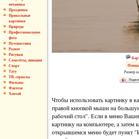
механика
Праздники
Прикольные
картинки
Природа
Профессиональное
фото
Путешествия
Разное
Рисунки
Кар
Самолёты, авиация
Птиц
Спорт
Тату
Размер к
ТВ, сериалы
Подел
Фильмы
Фэнтези
Хентай
Чтобы использовать картинку в ка
правой кнопкой мыши на большую
рабочий стол". Если в меню Вашег
картинку на компьютере, а затем 
открывшемся меню будет пункт "И