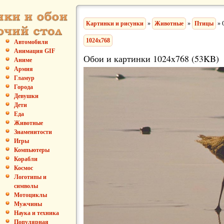
Картинки и рисунки
»
Животные
»
Птицы
» 
1024x768
Автомобили
Анимация GIF
Обои и картинки 1024x768 (53KB)
Аниме
Армия
Гламур
Города
Девушки
Дети
Еда
Животные
Знаменитости
Игры
Компьютеры
Корабли
Космос
Логотипы и
символы
Мотоциклы
Мужчины
Наука и техника
Популярная