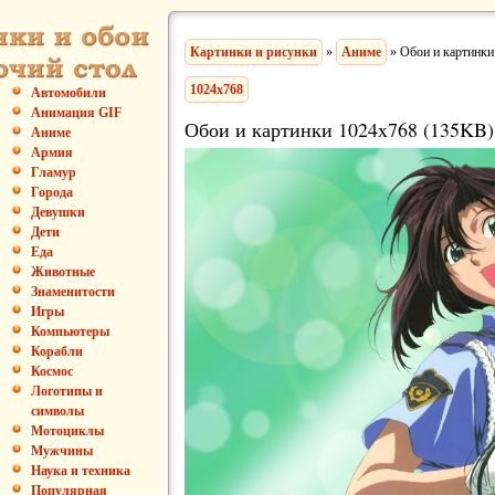
Картинки и рисунки
»
Аниме
» Обои и картинки
1024x768
Автомобили
Анимация GIF
Обои и картинки 1024x768 (135KB)
Аниме
Армия
Гламур
Города
Девушки
Дети
Еда
Животные
Знаменитости
Игры
Компьютеры
Корабли
Космос
Логотипы и
символы
Мотоциклы
Мужчины
Наука и техника
Популярная