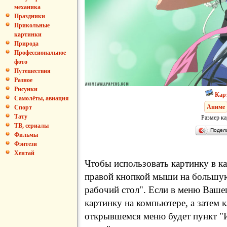
механика
Праздники
Прикольные
картинки
Природа
Профессиональное
фото
Путешествия
Разное
Рисунки
Кар
Самолёты, авиация
Аниме
Спорт
Тату
Размер ка
ТВ, сериалы
Подел
Фильмы
Фэнтези
Хентай
Чтобы использовать картинку в ка
правой кнопкой мыши на большую
рабочий стол". Если в меню Вашег
картинку на компьютере, а затем 
открывшемся меню будет пункт "И