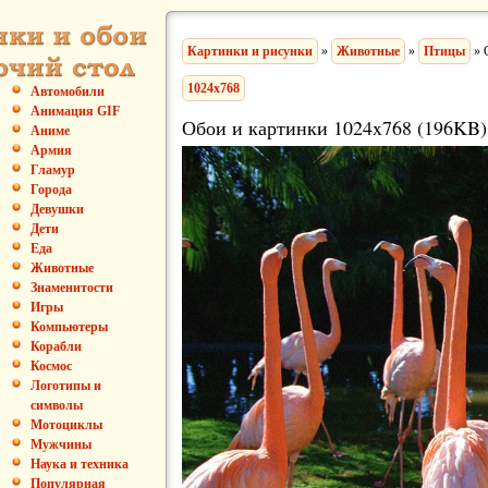
Картинки и рисунки
»
Животные
»
Птицы
» 
1024x768
Автомобили
Анимация GIF
Обои и картинки 1024x768 (196KB)
Аниме
Армия
Гламур
Города
Девушки
Дети
Еда
Животные
Знаменитости
Игры
Компьютеры
Корабли
Космос
Логотипы и
символы
Мотоциклы
Мужчины
Наука и техника
Популярная