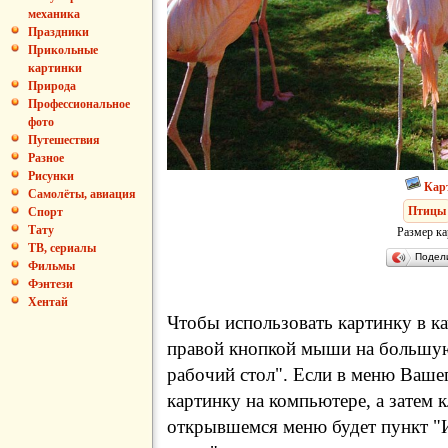
механика
Праздники
Прикольные
картинки
Природа
Профессиональное
фото
Путешествия
Разное
Рисунки
Кар
Самолёты, авиация
Птицы
Спорт
Тату
Размер ка
ТВ, сериалы
Подел
Фильмы
Фэнтези
Хентай
Чтобы использовать картинку в ка
правой кнопкой мыши на большую
рабочий стол". Если в меню Вашег
картинку на компьютере, а затем 
открывшемся меню будет пункт "И