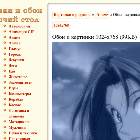
Картинки и рисунки
»
Аниме
» Обои и картинки
1024x768
Автомобили
Анимация GIF
Обои и картинки 1024x768 (99KB)
Аниме
Армия
Гламур
Города
Девушки
Дети
Еда
Животные
Знаменитости
Игры
Компьютеры
Корабли
Космос
Логотипы и
символы
Мотоциклы
Мужчины
Наука и техника
Популярная