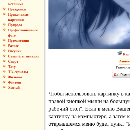
механика
Праздники
Прикольные
картинки
Природа
Профессиональное
фото
Путешествия
Разное
Рисунки
Кар
Самолёты, авиация
Аниме
Спорт
Тату
Размер к
ТВ, сериалы
Подел
Фильмы
Фэнтези
Хентай
Чтобы использовать картинку в ка
правой кнопкой мыши на большую
рабочий стол". Если в меню Вашег
картинку на компьютере, а затем 
открывшемся меню будет пункт "И