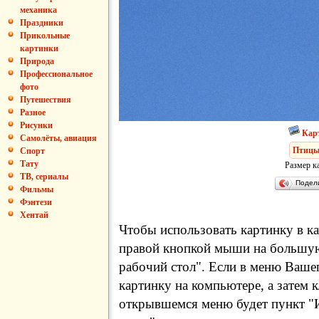
механика
Праздники
Прикольные
картинки
Природа
Профессиональное
фото
Путешествия
Разное
Рисунки
Кар
Самолёты, авиация
Птиц
Спорт
Тату
Размер к
ТВ, сериалы
Подел
Фильмы
Фэнтези
Хентай
Чтобы использовать картинку в ка
правой кнопкой мыши на большую
рабочий стол". Если в меню Вашег
картинку на компьютере, а затем 
открывшемся меню будет пункт "И