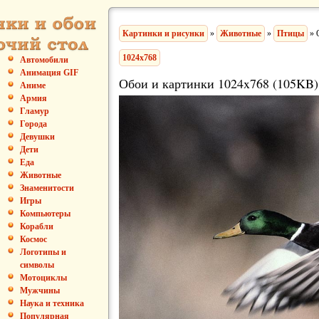
Картинки и рисунки
»
Животные
»
Птицы
» 
1024x768
Автомобили
Анимация GIF
Обои и картинки 1024x768 (105KB)
Аниме
Армия
Гламур
Города
Девушки
Дети
Еда
Животные
Знаменитости
Игры
Компьютеры
Корабли
Космос
Логотипы и
символы
Мотоциклы
Мужчины
Наука и техника
Популярная