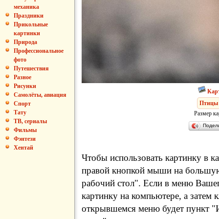
механика
Праздники
Прикольные
картинки
Природа
Профессиональное
фото
Путешествия
Разное
Рисунки
Кар
Самолёты, авиация
Птицы
Спорт
Тату
Размер ка
ТВ, сериалы
Подел
Фильмы
Фэнтези
Хентай
Чтобы использовать картинку в ка
правой кнопкой мыши на большую
рабочий стол". Если в меню Вашег
картинку на компьютере, а затем 
открывшемся меню будет пункт "И