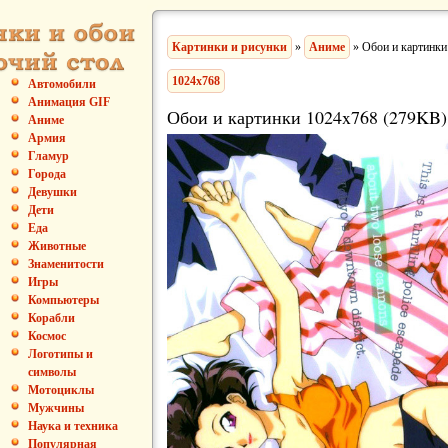
Картинки и рисунки
»
Аниме
» Обои и картинки
1024x768
Автомобили
Анимация GIF
Обои и картинки 1024x768 (279KB)
Аниме
Армия
Гламур
Города
Девушки
Дети
Еда
Животные
Знаменитости
Игры
Компьютеры
Корабли
Космос
Логотипы и
символы
Мотоциклы
Мужчины
Наука и техника
Популярная