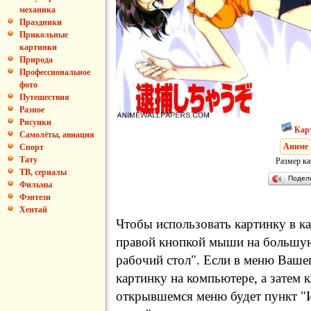
механика
Праздники
Прикольные
картинки
Природа
Профессиональное
фото
Путешествия
Разное
Рисунки
Кар
Самолёты, авиация
Аниме
Спорт
Тату
Размер ка
ТВ, сериалы
Подел
Фильмы
Фэнтези
Хентай
Чтобы использовать картинку в ка
правой кнопкой мыши на большую
рабочий стол". Если в меню Вашег
картинку на компьютере, а затем 
открывшемся меню будет пункт "И